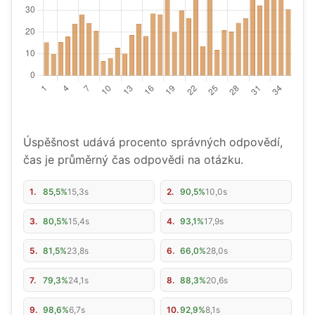
Úspěšnost udává procento správných odpovědí,
čas je průměrný čas odpovědi na otázku.
1.
85,5%
15,3s
2.
90,5%
10,0s
3.
80,5%
15,4s
4.
93,1%
17,9s
5.
81,5%
23,8s
6.
66,0%
28,0s
7.
79,3%
24,1s
8.
88,3%
20,6s
9.
98,6%
6,7s
10.
92,9%
8,1s