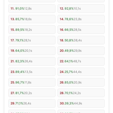
11.
91,0%
12,8s
12.
92,8%
10,1s
13.
85,7%
18,6s
14.
78,6%
23,8s
15.
89,5%
18,2s
16.
66,5%
28,5s
17.
79,1%
28,1s
18.
50,8%
38,4s
19.
64,0%
20,1s
20.
49,9%
29,9s
21.
82,3%
26,4s
22.
64,1%
48,7s
23.
89,4%
13,5s
24.
25,7%
44,4s
25.
96,7%
11,8s
26.
85,0%
20,9s
27.
81,7%
20,2s
28.
70,1%
24,2s
29.
71,1%
26,4s
30.
39,3%
44,9s