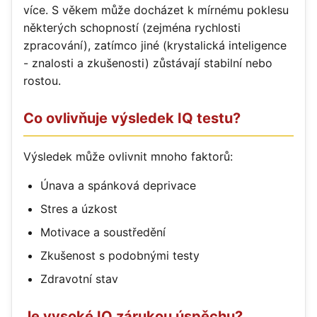
více. S věkem může docházet k mírnému poklesu
některých schopností (zejména rychlosti
zpracování), zatímco jiné (krystalická inteligence
- znalosti a zkušenosti) zůstávají stabilní nebo
rostou.
Co ovlivňuje výsledek IQ testu?
Výsledek může ovlivnit mnoho faktorů:
Únava a spánková deprivace
Stres a úzkost
Motivace a soustředění
Zkušenost s podobnými testy
Zdravotní stav
Je vysoké IQ zárukou úspěchu?