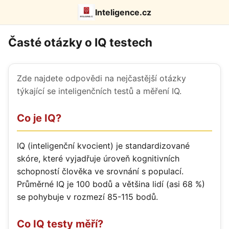
Inteligence.cz
Časté otázky o IQ testech
Zde najdete odpovědi na nejčastější otázky
týkající se inteligenčních testů a měření IQ.
Co je IQ?
IQ (inteligenční kvocient) je standardizované
skóre, které vyjadřuje úroveň kognitivních
schopností člověka ve srovnání s populací.
Průměrné IQ je 100 bodů a většina lidí (asi 68 %)
se pohybuje v rozmezí 85-115 bodů.
Co IQ testy měří?