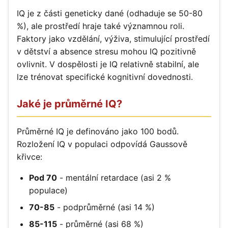
IQ je z části geneticky dané (odhaduje se 50-80
%), ale prostředí hraje také významnou roli.
Faktory jako vzdělání, výživa, stimulující prostředí
v dětství a absence stresu mohou IQ pozitivně
ovlivnit. V dospělosti je IQ relativně stabilní, ale
lze trénovat specifické kognitivní dovednosti.
Jaké je průměrné IQ?
Průměrné IQ je definováno jako 100 bodů.
Rozložení IQ v populaci odpovídá Gaussově
křivce:
Pod 70
- mentální retardace (asi 2 %
populace)
70-85
- podprůměrné (asi 14 %)
85-115
- průměrné (asi 68 %)