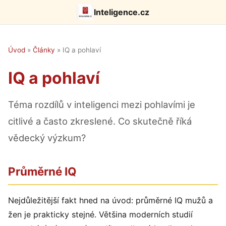
Inteligence.cz
Úvod
»
Články
»
IQ a pohlaví
IQ a pohlaví
Téma rozdílů v inteligenci mezi pohlavími je
citlivé a často zkreslené. Co skutečně říká
vědecký výzkum?
Průměrné IQ
Nejdůležitější fakt hned na úvod: průměrné IQ mužů a
žen je prakticky stejné. Většina moderních studií